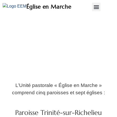
Église en Marche
Qui sommes-nous?
Qui sommes-nous?
L’Unité pastorale « Église en Marche »
comprend cinq paroisses et sept églises :
Paroisse Trinité-sur-Richelieu