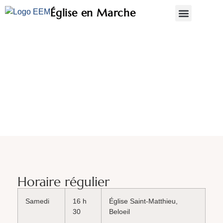
Église en Marche
Qui sommes-nous?
Messes
Horaire régulier
Samedi
16 h
Église Saint-Matthieu,
30
Beloeil