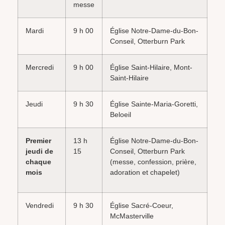
messe
Mardi
9 h 00
Église Notre-Dame-du-Bon-
Conseil, Otterburn Park
Mercredi
9 h 00
Église Saint-Hilaire, Mont-
Saint-Hilaire
Jeudi
9 h 30
Église Sainte-Maria-Goretti,
Beloeil
Premier
13 h
Église Notre-Dame-du-Bon-
jeudi de
15
Conseil, Otterburn Park
chaque
(messe, confession, prière,
mois
adoration et chapelet)
Vendredi
9 h 30
Église Sacré-Coeur,
McMasterville