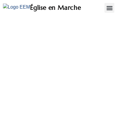
Église en Marche
Qui sommes-nous?