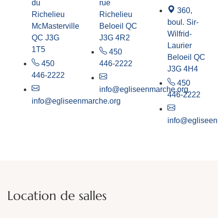
du
rue
360,
Richelieu
Richelieu
boul. Sir-
McMasterville
Beloeil QC
Wilfrid-
QC J3G
J3G 4R2
Laurier
1T5
450
Beloeil QC
450
446-2222
J3G 4H4
446-2222
450
info@egliseenmarche.org
446-2222
info@egliseenmarche.org
info@egliseen
Location de salles